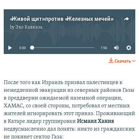
«Живой щит» против «Железных мечей»
by
Эхо Кавказа
No media source currently available
0:00
7:56
Скачать
После того как Израиль призвал палестинцев к
немедленной эвакуации из северных районов Газы
в преддверии ожидаемой наземной операции,
ХАМАС, со своей стороны, потребовал от местных
жителей игнорировать этот приказ. Проживающий
в Катаре лидер группировки
Исмаил Хания
недвусмысленно дал понять: никто из гражданских
не покинет сектор Газа: