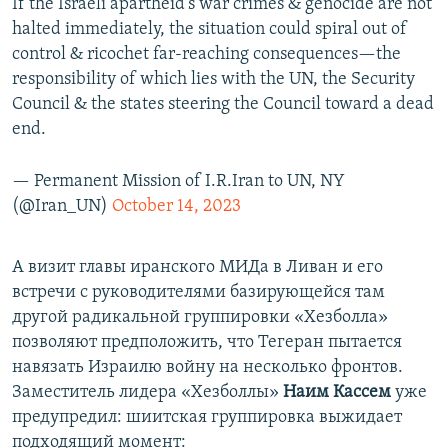
If the Israeli apartheid’s war crimes & genocide are not
halted immediately, the situation could spiral out of
control & ricochet far-reaching consequences—the
responsibility of which lies with the UN, the Security
Council & the states steering the Council toward a dead
end.
— Permanent Mission of I.R.Iran to UN, NY
(@Iran_UN)
October 14, 2023
А визит главы иранского МИДа в Ливан и его
встречи с руководителями базирующейся там
другой радикальной группировки «Хезболла»
позволяют предположить, что Тегеран пытается
навязать Израилю войну на несколько фронтов.
Заместитель лидера «Хезболлы»
Наим Кассем
уже
предупредил: шиитская группировка выжидает
подходящий момент: