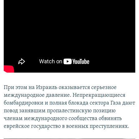
При этом на Израиль оказывается серьезное
международное давление. Непрекращающиеся
бомбардировки и полная блокада сектора Газа дают
повод занявшим пропалестинскую позицию
членам международного сообщества обвинять
еврейское государство в военных преступлениях.