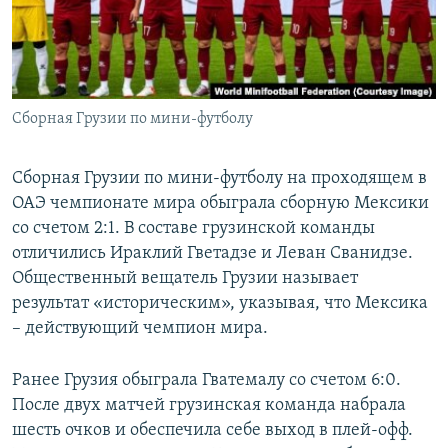
СПОРТ
БЛОГИ
АРХИВ РАДИОПРОГРАММЫ
МИР
ГОЛОСА
ЧИТАЕМ ПРЕССУ
Все сайты РСЕ/РС
Сборная Грузии по мини-футболу
Сборная Грузии по мини-футболу на проходящем в
ОАЭ чемпионате мира обыграла сборную Мексики
со счетом 2:1. В составе грузинской команды
отличились Ираклий Гветадзе и Леван Сванидзе.
Общественный вещатель Грузии называет
результат «историческим», указывая, что Мексика
– действующий чемпион мира.
Ранее Грузия обыграла Гватемалу со счетом 6:0.
После двух матчей грузинская команда набрала
шесть очков и обеспечила себе выход в плей-офф.