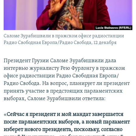
СПОРТ
БЛОГИ
АРХИВ РАДИОПРОГРАММЫ
МИР
ГОЛОСА
ЧИТАЕМ ПРЕССУ
Все сайты РСЕ/РС
Саломе Зурабишвили в пражском офисе радиостанции
Радио Свободная Европа/Радио Свобода, 12 декабря
Президент Грузии Саломе Зурабишвили дала
интервью журналисту Рею Фурлонгу в пражском
офисе радиостанции Радио Свободная Европа/
Радио Свобода. На вопрос, планирует ли президент
принять участие в предстоящих парламентских
выборах, Саломе Зурабишвили ответила:
«
Сейчас я президент и мой мандат завершается
после парламентских выборов, а новый парламент
изберет нового президента, поскольку, согласно