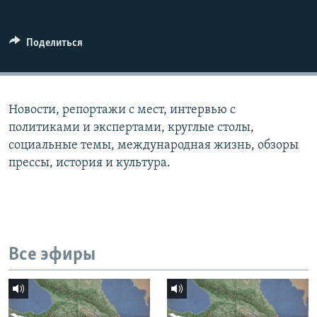
СПОРТ
БЛОГИ
АРХИВ РАДИОПРОГРАММЫ
МИР
ГОЛОСА
Поделиться
ЧИТАЕМ ПРЕССУ
Все сайты РСЕ/РС
Новости, репортажи с мест, интервью с
политиками и экспертами, круглые столы,
социальные темы, международная жизнь, обзоры
прессы, история и культура.
Все эфиры