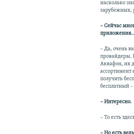
насколько зна
зарубежных, 
–
Сейчас мног
приложения
– Да, очень 
провайдеры. 
Аквафон, их 
ассортимент е
получить бесп
бесплатный –
–
Интересно.
– То есть здес
–
Но есть ведь