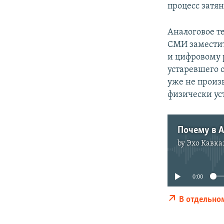
процесс затян
Аналоговое т
СМИ заместит
и цифровому
устаревшего 
уже не произ
физически уст
Почему в 
by
Эхо Кавка
0:00
В отдельно