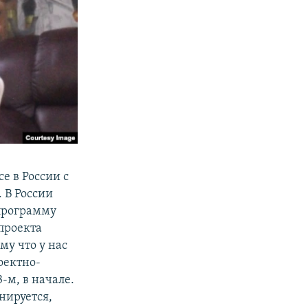
е в России с
. В России
 программу
проекта
му что у нас
оектно-
-м, в начале.
нируется,