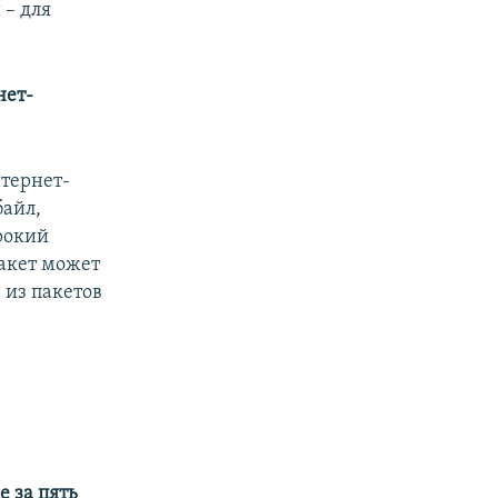
 – для
нет-
нтернет-
байл,
рокий
пакет может
 из пакетов
е за пять