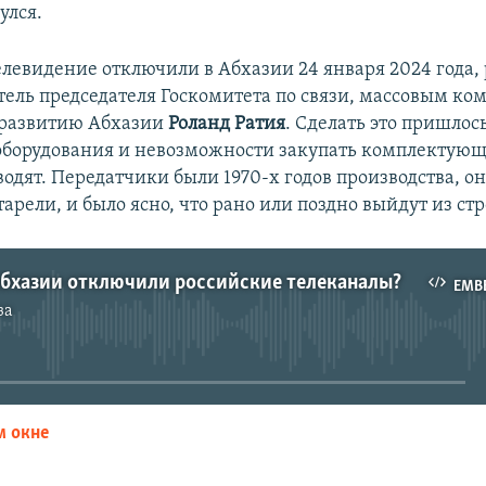
улся.
елевидение отключили в Абхазии 24 января 2024 года, 
ель председателя Госкомитета по связи, массовым к
 развитию Абхазии
Роланд Ратия
. Сделать это пришлось
оборудования и невозможности закупать комплектующ
водят. Передатчики были 1970-х годов производства, о
арели, и было ясно, что рано или поздно выйдут из стр
Абхазии отключили российские телеканалы?
EMB
за
No media source currently available
м окне
EMBED