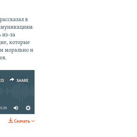
рассказал в
оммуникациям
 из-за
ие, которые
ни морально и
оя.
ED
SHARE
5:29
Скачать
SHARE