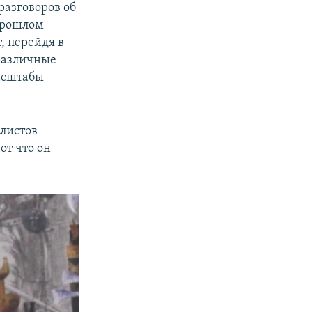
разговоров об
прошлом
, перейдя в
 различные
масштабы
алистов
вот что он