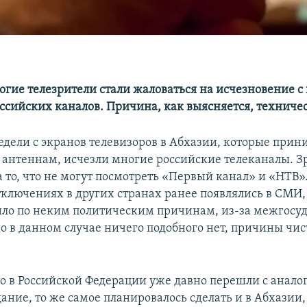
огие телезрители стали жаловаться на исчезновение с
ссийских каналов. Причина, как выясняется, техничес
недели с экранов телевизоров в Абхазии, которые при
антеннам, исчезли многие российские телеканалы. З
а то, что не могут посмотреть «Первый канал» и «НТ
тключениях в других странах ранее появлялись в СМИ,
ило по неким политическим причинам, из-за межгосу
о в данном случае ничего подобного нет, причины чис
то в Российской Федерации уже давно перешли с анало
ние, то же самое планировалось сделать и в Абхазии,