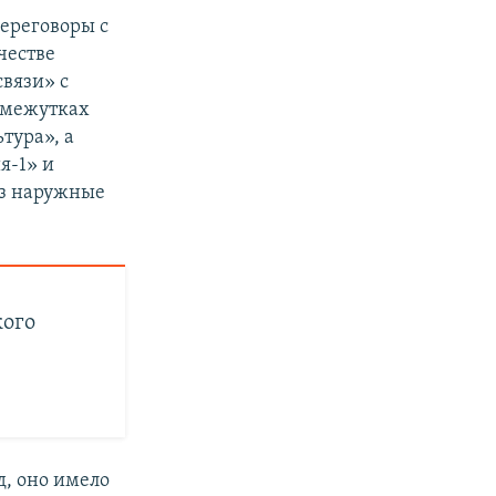
переговоры с
честве
вязи» с
омежутках
тура», а
я-1» и
ез наружные
кого
д, оно имело