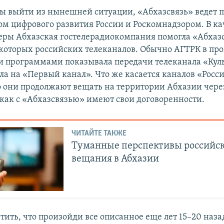
обы выйти из нынешней ситуации, «Абхазсвязь» ведет 
м цифрового развития России и Роскомнадзором. В ка
ры Абхазская гостелерадиокомпания помогла «Абхазс
оторых российских телеканалов. Обычно АГТРК в пр
 программами показывала передачи телеканала «Куль
ла на «Первый канал». Что же касается каналов «Росси
о они продолжают вещать на территории Абхазии чер
 как с «Абхазсвязью» имеют свои договоренности.
ЧИТАЙТЕ ТАКЖЕ
Туманные перспективы российс
вещания в Абхазии
тить, что произойди все описанное еще лет 15–20 наза