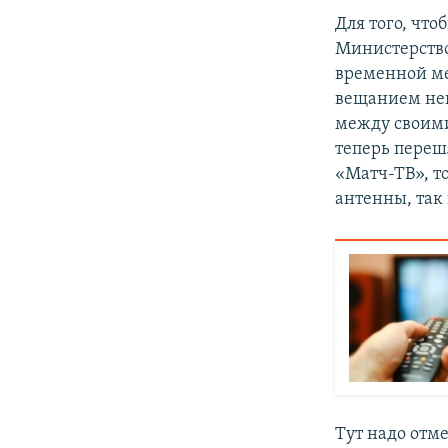
Для того, чт
Министерство
временной ме
вещанием нек
между своими
теперь переш
«Матч-ТВ», т
антенны, так
Тут надо отме