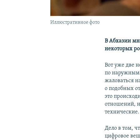
Иллюстративное фото
В Абхазии мн
некоторых ро
Вот уже две 
по наружным 
жаловаться н
о подобных о
это происход
отношений, н
технические.
Дело в том, ч
цифровое веща