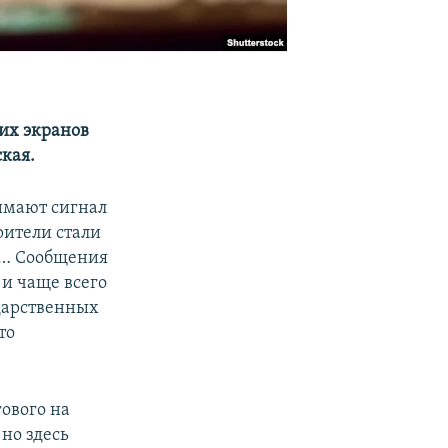
 их экранов
кая.
нимают сигнал
рители стали
В»… Сообщения
 и чаще всего
дарственных
то
гового на
 но здесь