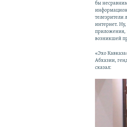
бы несравним
информационн
телезрители л
интернет. Ну,
приложения, 
возникшей пр
«Эхо Кавказа
Абхазии, ген
сказал: