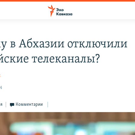
у в Абхазии отключили
йские телеканалы?
я
4
ся
Комментарии