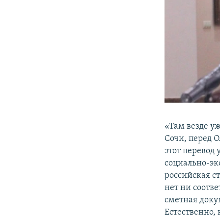
«Там везде уж
Сочи, перед О
этот перевод 
социально-эк
российская ст
нет ни соотве
сметная докум
Естественно, 