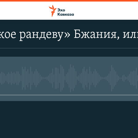
ое рандеву» Бжания, ил
No media source currently avail