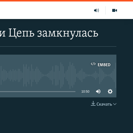
и Цепь замкнулась
EMBED
able
10:50
Скачать
EMBED