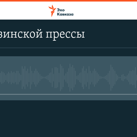
зинской прессы
No media source currently avail