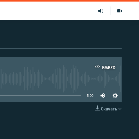
EMBED
able
5:00
Скачать
EMBED