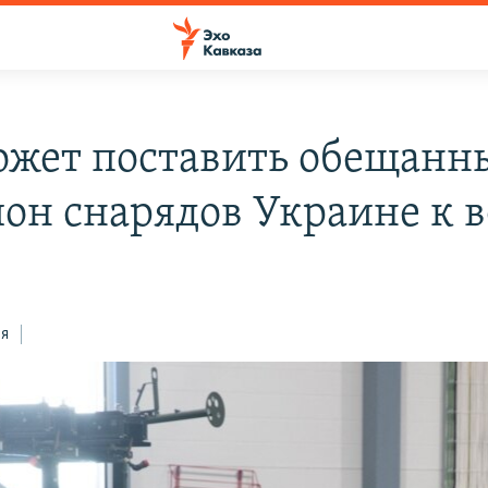
ожет поставить обещанн
он снарядов Украине к в
ся