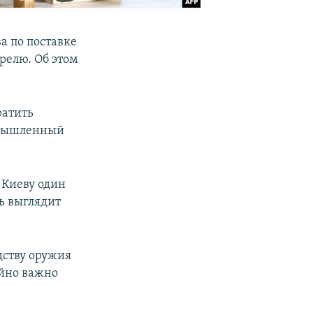
а по поставке
релю. Об этом
ратить
ромышленный
.
т Киеву один
ь выглядит
дству оружия
айно важно