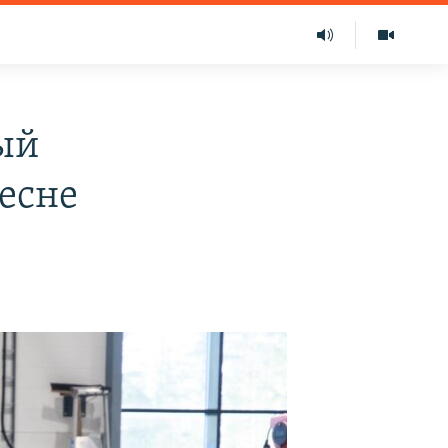
ый
есне