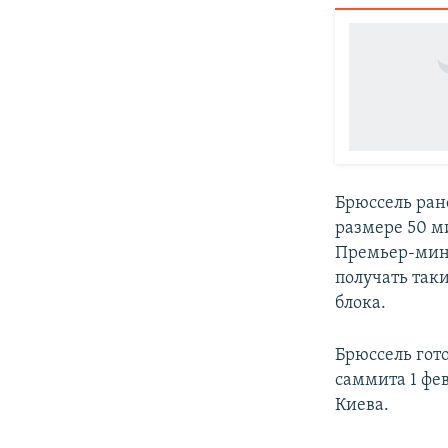
Брюссель ран
размере 50 м
Премьер-мини
получать так
блока.
Брюссель гот
саммита 1 фе
Киева.