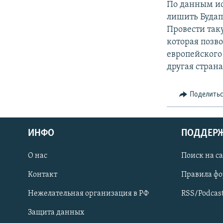
По данным ис
лишить Будап
Провести так
которая позв
европейского
другая страна
Поделить
ИНФО
ПОДДЕР
О нас
Поиск на с
ПРИСОЕДИНЯЙТЕСЬ!
Контакт
Правила ф
Нежелательная организация в РФ
RSS/Podcas
Защита данных