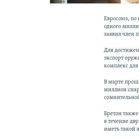
Евросоюз, по 
одного милли
заявил член п
Для достиже
экспорт оруж
комплекс для
В марте прошл
миллион снар
сомнительно
Бретон также 
в течение дв
иметь такой 