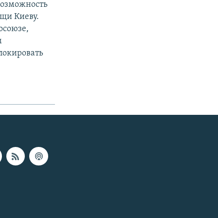
возможность
ощи Киеву.
осоюзе,
м
блокировать