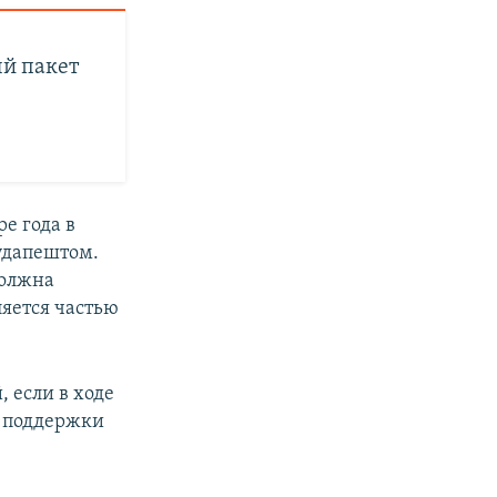
ый пакет
е года в
Будапештом.
должна
ляется частью
 если в ходе
у поддержки