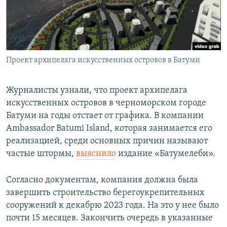
СПОРТ
БЛОГИ
АРХИВ РАДИОПРОГРАММЫ
МИР
ГОЛОСА
ЧИТАЕМ ПРЕССУ
Все сайты РСЕ/РС
Проект архипелага искусственных островов в Батуми
Журналисты узнали, что проект архипелага
искусственных островов в черноморском городе
Батуми на годы отстает от графика. В компании
Ambassador Batumi Island, которая занимается его
реализацией, среди основных причин называют
частые штормы,
выяснило
издание «Батумелеби».
Согласно документам, компания должна была
завершить строительство берегоукрепительных
сооружений к декабрю 2023 года. На это у нее было
почти 15 месяцев. Закончить очередь в указанные