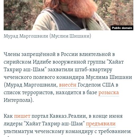
СПОРТ
БЛОГИ
АРХИВ РАДИОПРОГРАММЫ
МИР
ГОЛОСА
ЧИТАЕМ ПРЕССУ
Все сайты РСЕ/РС
Мурад Маргошвили (Муслим Шишани)
Члены запрещённой в России влиятельной в
сирийском Идлибе вооруженной группы "Хайат
Тахрир аш-Шам" захватили штаб-квартиру
чеченского полевого командира Муслима Шишани
(Мурад Маргошвили,
внесён
Госдепом США в
список террористов, находится в базе
розыска
Интерпола).
Как
пишет
портал Кавказ.Реалии, в конце июня
лидеры "Хайат Тахрир аш-Шам"
предъявили
ультиматум чеченскому командиру с требованием