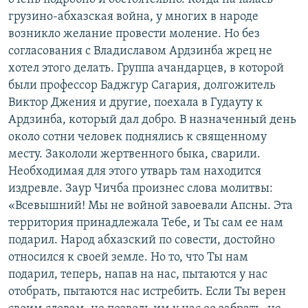
грузино-абхазская война, у многих в народе
возникло желание провести моление. Но без
согласования с Владиславом Ардзинба жрец не
хотел этого делать. Группа ачандарцев, в которой
были профессор Баджгур Сагария, долгожитель
Виктор Джения и другие, поехала в Гудауту к
Ардзинба, который дал добро. В назначенный день
около сотни человек поднялись к священному
месту. Закололи жертвенного быка, сварили.
Необходимая для этого утварь там находится
издревле. Заур Чичба произнес слова молитвы:
«Всевышний! Мы не войной завоевали Апсны. Эта
территория принадлежала Тебе, и Ты сам ее нам
подарил. Народ абхазский по совести, достойно
относился к своей земле. Но то, что Ты нам
подарил, теперь, напав на нас, пытаются у нас
отобрать, пытаются нас истребить. Если Ты верен