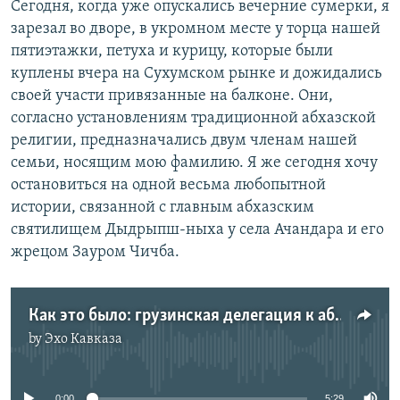
Сегодня, когда уже опускались вечерние сумерки, я
зарезал во дворе, в укромном месте у торца нашей
пятиэтажки, петуха и курицу, которые были
куплены вчера на Сухумском рынке и дожидались
своей участи привязанные на балконе. Они,
согласно установлениям традиционной абхазской
религии, предназначались двум членам нашей
семьи, носящим мою фамилию. Я же сегодня хочу
остановиться на одной весьма любопытной
истории, связанной с главным абхазским
святилищем Дыдрыпш-ныха у села Ачандара и его
жрецом Зауром Чичба.
Как это было: грузинская делегация к абхазскому жрецу…
by
Эхо Кавказа
No media source currently available
0:00
5:29