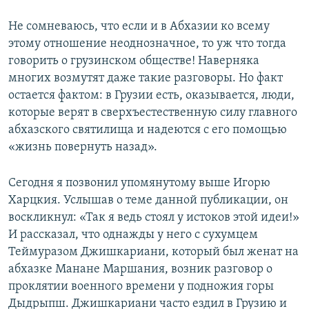
Не сомневаюсь, что если и в Абхазии ко всему
этому отношение неоднозначное, то уж что тогда
говорить о грузинском обществе! Наверняка
многих возмутят даже такие разговоры. Но факт
остается фактом: в Грузии есть, оказывается, люди,
которые верят в сверхъестественную силу главного
абхазского святилища и надеются с его помощью
«жизнь повернуть назад».
Сегодня я позвонил упомянутому выше Игорю
Харцкия. Услышав о теме данной публикации, он
воскликнул: «Так я ведь стоял у истоков этой идеи!»
И рассказал, что однажды у него с сухумцем
Теймуразом Джишкариани, который был женат на
абхазке Манане Маршания, возник разговор о
проклятии военного времени у подножия горы
Дыдрыпш. Джишкариани часто ездил в Грузию и