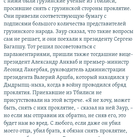
с ними были грузинские ученые из Тбилиси,
просившие снять с грузинской стороны проклятие.
Они привезли соответствующую бумагу с
подписями большого количества представителей
грузинского народа. Заур сказал, что такие вопросы
сам не решает, и они поехали к президенту Сергею
Багапшу. Тот решил посоветоваться с
парламентариями, пришли также тогдашние вице-
президент Александр Анкваб и премьер-министр
Леонид Лакербая, руководитель администрации
президента Валерий Аршба, который находился у
Дыдрыпщ-ныха, когда в войну проводился обряд
проклятия. Приехавшие из Тбилиси не
присутствовали на этой встрече. «Я не хочу, может
быть, снять с них проклятие, – сказал на ней Заур, –
но если мы отправим их обратно, не сняв его, это
будет нам во вред. С любого, если даже он убил
моего отца, убил брата, я обязан снять проклятие,