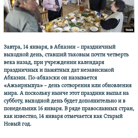
СПОРТ
БЛОГИ
АРХИВ РАДИОПРОГРАММЫ
МИР
ГОЛОСА
ЧИТАЕМ ПРЕССУ
Все сайты РСЕ/РС
Завтра, 14 января, в Абхазии – праздничный
выходной день, ставший таковым почти четверть
века назад, при учреждении календаря
праздничных и памятных дат независимой
Абхазии. По-абхазски он называется
«Ажьирныхуа» – день сотворения или обновления
мира. А поскольку нынче этот праздник выпал на
субботу, выходной день будет дополнительно и в
понедельник 16 января. В ряде православных стран,
как известно, 14 января отмечается как Старый
Новый год.