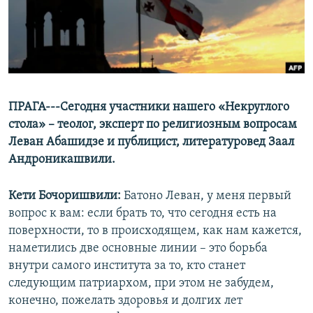
СПОРТ
БЛОГИ
АРХИВ РАДИОПРОГРАММЫ
МИР
ГОЛОСА
ЧИТАЕМ ПРЕССУ
Все сайты РСЕ/РС
ПРАГА---Сегодня участники нашего «Некруглого
стола» – теолог, эксперт по религиозным вопросам
Леван Абашидзе и публицист, литературовед Заал
Андроникашвили.
Кети Бочоришвили:
Батоно Леван, у меня первый
вопрос к вам: если брать то, что сегодня есть на
поверхности, то в происходящем, как нам кажется,
наметились две основные линии – это борьба
внутри самого института за то, кто станет
следующим патриархом, при этом не забудем,
конечно, пожелать здоровья и долгих лет