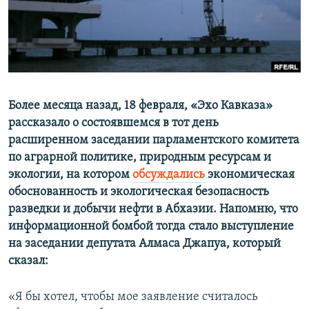
СПОРТ
БЛОГИ
АРХИВ РАДИОПРОГРАММЫ
МИР
ГОЛОСА
ЧИТАЕМ ПРЕССУ
Все сайты РСЕ/РС
Более месяца назад, 18 февраля, «Эхо Кавказа»
рассказало о состоявшемся в тот день
расширенном заседании парламентского комитета
по аграрной политике, природным ресурсам и
экологии, на котором
обсуждались
экономическая
обоснованность и экологическая безопасность
разведки и добычи нефти в Абхазии. Напомню, что
информационной бомбой тогда стало выступление
на заседании депутата Алмаса Джапуа, который
сказал:
«Я бы хотел, чтобы мое заявление считалось