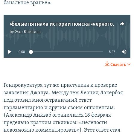
банальное вранье».
«Белые пятна» в истории поиска «черного золота» в Абхазии
by
Эхо Кавказа
No media source currently available
0:00
5:27
Скачать
Генпрокуратура тут же приступила к проверке
заявления Джапуа. Между тем Леонид Лакербая
подготовил многостраничный ответ
парламентарию и другим своим оппонентам.
(Александр Анкваб ограничился 18 февраля
предельно кратким откликом: «нелепости
невозможно комментировать»). Этот ответ стал