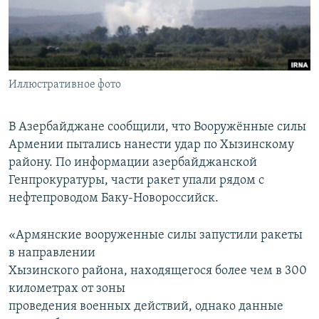
СПОРТ
БЛОГИ
АРХИВ РАДИОПРОГРАММЫ
МИР
ГОЛОСА
ЧИТАЕМ ПРЕССУ
Все сайты РСЕ/РС
Иллюстративное фото
В Азербайджане сообщили, что Вооружённые силы
Армении пытались нанести удар по Хызинскому
району. По информации азербайджанской
Генпрокуратуры, части ракет упали рядом с
нефтепроводом Баку-Новороссийск.
«Армянские вооруженные силы запустили ракеты
в направлении
Хызинского района, находящегося более чем в 300
километрах от зоны
проведения военных действий, однако данные