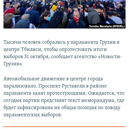
СПОРТ
БЛОГИ
АРХИВ РАДИОПРОГРАММЫ
МИР
ГОЛОСА
ЧИТАЕМ ПРЕССУ
Все сайты РСЕ/РС
Тысячи человек собрались у парламента Грузии в
центре Тбилиси, чтобы опротестовать итоги
выборов 31 октября, сообщает агентство «Новости-
Грузия».
Автомобильное движение в центре города
парализовано. Проспект Руставели в районе
парламента занят протестующими. Ожидается, что
сегодня партии представят текст меморандума, где
будет зафиксирована их общая позиция по поводу
парламентских выборов.