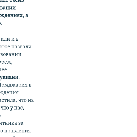
было очень
овании
еждениях, а
.
или и в
акже назвали
твовании
юрем,
нее
лукиани
.
 Ломджария в
уждения
метила, что на
что у нас,
е
итника за
го правления