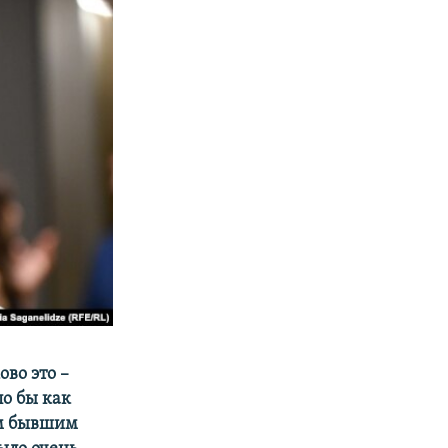
ово это –
ло бы как
им бывшим