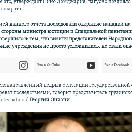
се это, утверждает Нино Ломджария, пагубно повлияло 
аппарата:
ией данного отчета последовали открытые нападки на
 стороны министра юстиции и Специальной пенитен
завершилось тем, что визиты представителей Народно
ьные учреждения не просто усложнились, но стали опа
Эхо в YouTube
Эхо в Facebook
целенаправленный подрыв репутации государственной 
реват последствиями, говорит представитель грузинск
International
Георгий Ониани
: