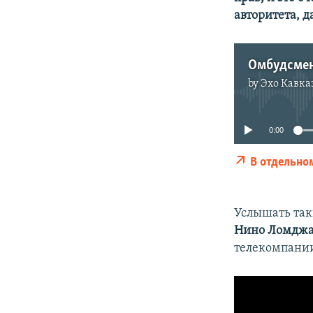
авторитета, д
Омбудсмен
by
Эхо Кавка
0:00
В отдельно
Услышать так
Нино Ломдж
телекомпани