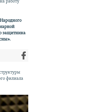
на работу
 Народного
циарной
го защитника
сны».
структуры
ого филиала