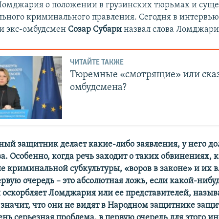
Ломджария о положении в грузинских тюрьмах и суще
ьного криминального правления. Сегодня в интервь
и экс-омбудсмен
Созар Субари
назвал слова Ломджари
ЧИТАЙТЕ ТАКЖЕ
Тюремные «смотрящие» или ска
омбудсмена?
ный защитник делает какие-либо заявления, у него д
а. Особенно, когда речь заходит о таких обвинениях, 
е криминальной субкультуры, «воров в законе» и их 
рвую очередь – это абсолютная ложь, если какой-нибу
оскорбляет Ломджария или ее представителей, назыв
о значит, что они не видят в Народном защитнике защ
чень серьезная проблема, в первую очередь для этого ин