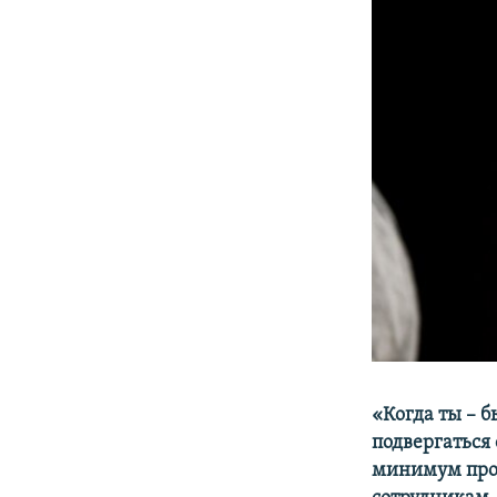
«Когда ты – б
подвергаться 
минимум проя