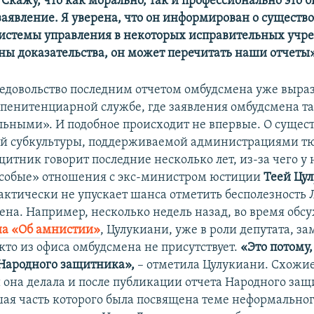
Скажу, что как морально, так и профессионально это 
заявление. Я уверена, что он информирован о существ
истемы управления в некоторых исправительных учр
ны доказательства, он может перечитать наши отчеты»
едовольство последним отчетом омбудсмена уже выраз
пенитенциарной службе, где заявления омбудсмена т
льными». И подобное происходит не впервые. О сущес
й субкультуры, поддерживаемой администрациями т
итник говорит последние несколько лет, из-за чего у 
собые» отношения с экс-министром юстиции
Теей Цу
актически не упускает шанса отметить бесполезность
ена. Например, несколько недель назад, во время обс
на «Об амнистии»
, Цулукиани, уже в роли депутата, за
кто из офиса омбудсмена не присутствует.
«Это потому, 
 Народного защитника»,
– отметила Цулукиани. Схожи
она делала и после публикации отчета Народного защ
шая часть которого была посвящена теме неформально