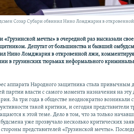
удсмен Созар Субари обвинил Нино Ломджария в откровенно
и «Грузинской мечты» в очередной раз высказали свое
итником. Депутат от большинства и бывший омбудсм
ил Нино Ломджария в откровенной лжи, комментируя 
нии в грузинских тюрьмах неформального криминаль
рес аппарата Народного защитника стала привычным 
ей партии власти с самого момента назначения на эту
ия. За три года в обществе неоднократно возникали 
руктивности такой критики, и сегодня представители т
ащаются к этой теме. Дело в том, что за только начав
омбудсмена уже прозвучало несколько критических зая
 стороны представителей «Грузинской мечты». Послед