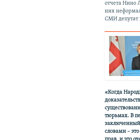
отчета Нино 
них неформал
СМИ депутат 
«Когда Народ
доказательств
существовани
тюрьмах. В пе
заключенный 
словами – эт
прав, и это о