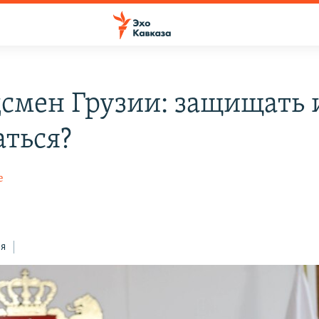
смен Грузии: защищать 
аться?
е
ся