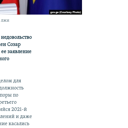
й лжи
 недовольство
ен Созар
ее заявление
ного
делом для
 должность
споры по
ретьего
шийся 2021-й
влений и даже
ние касались