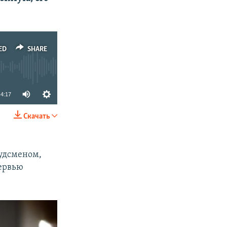
ED
SHARE
4:17
Скачать
SHARE
будсменом,
тервью