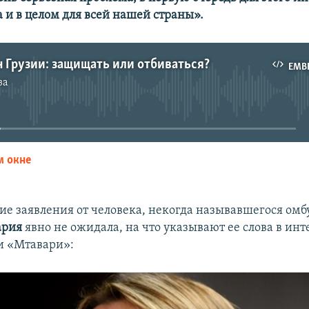
а и в целом для всей нашей страны».
 Грузии: защищать или отбиваться?
EMB
за
No media source currently available
м окне
EMBED
ие заявления от человека, некогда называвшегося ом
ария
явно не ожидала, на что указывают ее слова в ин
и «Мтавари»: