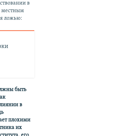
ствовании в
ю местным
я ложью:
зки
олжны быть
как
влиянии в
дь
ает плохими
итника их
ститута, его