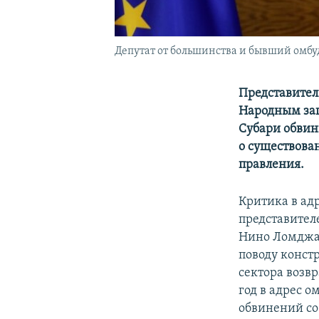
Депутат от большинства и бывший омб
Представител
Народным защ
Субари обвин
о существова
правления.
Критика в ад
представител
Нино Ломджар
поводу конст
сектора возвр
год в адрес 
обвинений со