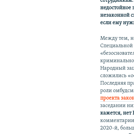
сотрудникам. 
недостойное 
незаконной с
если ему нуж
Между тем, н
Специальной 
«безосновате
криминально
Народный защ
сложились «о
Последняя пр
роли омбудсм
проекта зако
заседании ни
кажется, нет
комментарии 
2020-й, боль