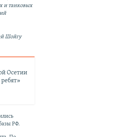
ых и танковых
ний
ей Шойгу
ой Осетии
 ребят»
ились
базы РФ.