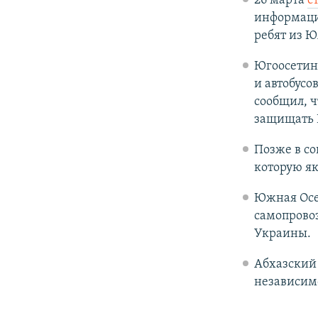
26 марта
с
информаци
ребят из 
Югоосетин
и автобусо
сообщил, ч
защищать 
Позже в со
которую як
Южная Осет
самопрово
Украины.
Абхазский
независимо