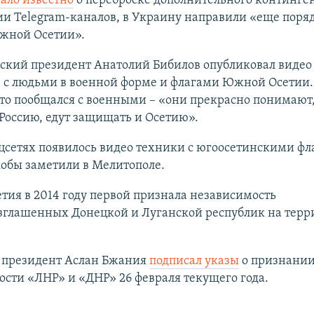
тало известно
о переброске дополнительного континген
и Telegram-каналов, в Украину направили «еще поряд
Южной Осетии».
ский президент Анатолий Бибилов опубликовал видео
в с людьми в военной форме и флагами Южной Осетии.
то пообщался с военными – «они прекрасно понимают,
Россию, едут защищать и Осетию».
цсетях появилось видео техники с югоосетинскими фл
обы заметили в Мелитополе.
ия в 2014 году первой признала независимость
зглашенных Донецкой и Луганской республик на терр
 президент Аслан Бжания
подписал указы
о признани
сти «ЛНР» и «ДНР» 26 февраля текущего года.