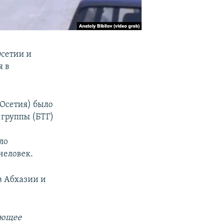
Осетии и
я в
Осетия) было
 группы (БТГ)
ло
человек.
в Абхазии и
ающее