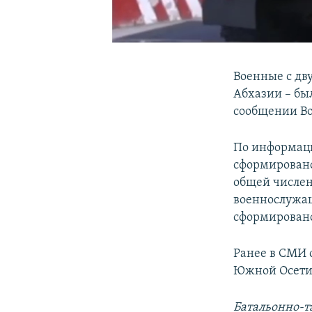
Военные с дв
Абхазии – бы
сообщении В
По информаци
сформировано
общей числен
военнослужащ
сформировано
Ранее в СМИ 
Южной Осетии
Батальонно-т