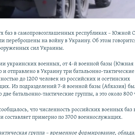
ух баз в самопровозглашенных республиках – Южной 
ли переброшены на войну в Украину. Об этом говоритс
ооруженных сил Украины.
и украинских военных, от 4-й военной базы (Южная 
 и отправлено в Украину три батальонно-тактические
ностью до 1200 человек из российских и осетинских
их. Из подразделений 7-й военной базы (Абхазия) бы
 две батальонно-тактические группы, а это около 800 
сообщалось, что численность российских военных баз 
 составляет примерно по 3700 военнослужащих.
актическая группа – временное формирование, облад