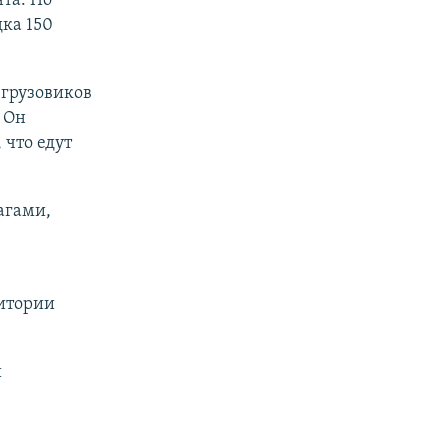
та. По
ка 150
 грузовиков
 Он
 что едут
агами,
итории
и