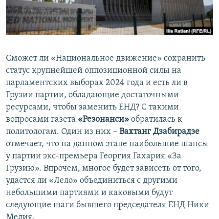
СПОРТ
БЛОГИ
АРХИВ РАДИОПРОГРАММЫ
МИР
ГОЛОСА
ЧИТАЕМ ПРЕССУ
Все сайты РСЕ/РС
Сможет ли «Национальное движение» сохранить
статус крупнейшей оппозиционной силы на
парламентских выборах 2024 года и есть ли в
Грузии партии, обладающие достаточными
ресурсами, чтобы заменить ЕНД? С такими
вопросами газета
«Резонанси»
обратилась к
политологам. Один из них –
Вахтанг Дзабирадзе
отмечает, что на данном этапе наибольшие шансы
у партии экс-премьера Георгия Гахария «За
Грузию». Впрочем, многое будет зависеть от того,
удастся ли «Лело» объединиться с другими
небольшими партиями и каковыми будут
следующие шаги бывшего председателя ЕНД Ники
Мелия.