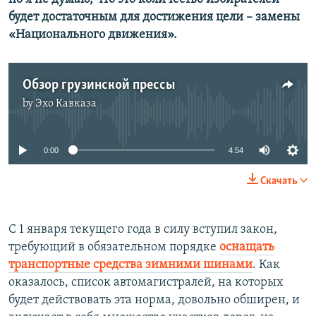
будет достаточным для достижения цели – замены
«Национального движения».
Обзор грузинской прессы
by
Эхо Кавказа
No media source currently available
0:00
4:54
Скачать
С 1 января текущего года в силу вступил закон,
требующий в обязательном порядке
оснащать
транспортные средства зимними шинами
. Как
оказалось, список автомагистралей, на которых
будет действовать эта норма, довольно обширен, и