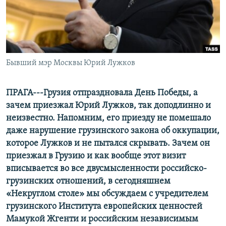
СПОРТ
БЛОГИ
АРХИВ РАДИОПРОГРАММЫ
МИР
ГОЛОСА
ЧИТАЕМ ПРЕССУ
Все сайты РСЕ/РС
Бывший мэр Москвы Юрий Лужков
ПРАГА---Грузия отпраздновала День Победы, а
зачем приезжал Юрий Лужков, так доподлинно и
неизвестно. Напомним, его приезду не помешало
даже нарушение грузинского закона об оккупации,
которое Лужков и не пытался скрывать. Зачем он
приезжал в Грузию и как вообще этот визит
вписывается во все двусмысленности российско-
грузинских отношений, в сегодняшнем
«Некруглом столе» мы обсуждаем с учредителем
грузинского Института европейских ценностей
Мамукой Жгенти и российским независимым