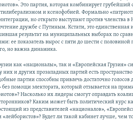
риотов». Это партия, которая комбинирует грубейший
нтилиберализмом и ксенофобией. Формально «патриот
интеграции, но открыто выступают против членства в 
очтение дружбе с Путиным. Кстати, это единственная 
шившая результат на муниципальных выборах по срав
ми: ее показатель вырос с пяти до шести с половиной 
о, но важна динамика.
рузии как «националы», так и «Европейская Грузия» с
у них и других прозападных партий есть пространство 
добные партии способны привлечь достаточно голосов 
 без помощи электората, который отзывается на при
риотов»? Насколько их лидеры смогут оправдать коали
 сторонников? Каким может быть политический курс к
остоящий из представителей «националов», «Европейс
 «лейбористов»? Будет ли такой кабинет лучше, чем то