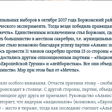
пальных выборов в октябре 2017 года Боржомский рай
ческого эксперимента. Тогда везде победила правящая
мечта». Единственным исключением стал Боржоми, гд
ть большинство в местном сакребуло, т.е. муниципальн
ие стало возможно благодаря успеху партии «Альянс п
сь провести 11 членов сакребуло против 13 со стороны
 достались другим оппозиционным партиям – «Нацио
Европейской Грузии» и «лейбористам». Все они объе
шинство. Мэр при этом был от «Мечты».
екло особого внимания. Отчасти причина этому – сноб
происходит в столице. С другой стороны, партии, объе
ринципе друг друга не приемлют. Руководство «Альянс
вторяет, что лидерам «националов» (возможно, «Евро
 – место в тюрьме, тогда как последние считают «Аль