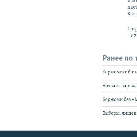
В 19
нас
Кав
Сотр
– с 
Ранее по 
Боржомский им
Битва за зарпл
Боржоми без «
Выборы, лишен