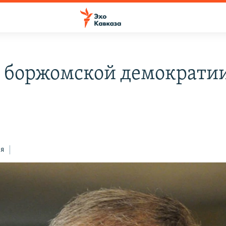
 боржомской демократи
ся