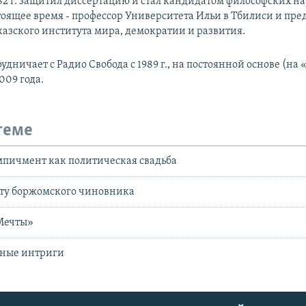
82 г. защитил диссертацию и стал кандидатом философских на
тоящее время - профессор Университета Ильи в Тбилиси и пре
казского института мира, демократии и развития.
удничает с Радио Свобода с 1989 г., на постоянной основе (на 
2009 года.
теме
пичмент как политическая свадьба
ату боржомского чиновника
Мечты»
ные интриги