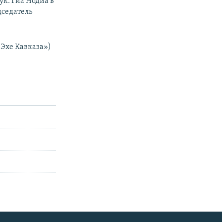
ук. Гиа Нодиа в
дседатель
«Эхе Кавказа»)