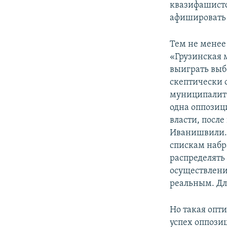
квазифашистс
афишировать 
Тем не менее
«Грузинская м
выиграть выб
скептически 
муниципалите
одна оппозиц
власти, посл
Иванишвили. 
спискам набр
распределять
осуществлени
реальным. Дл
Но такая опт
успех оппози