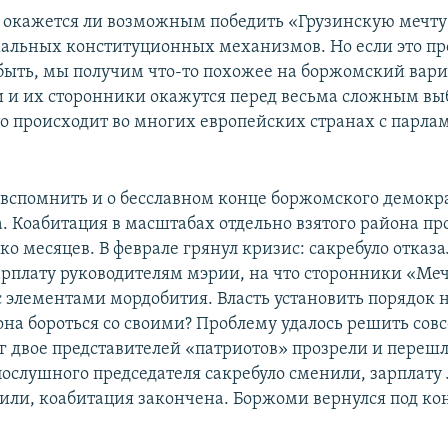
 окажется ли возможным победить «Грузинскую мечту
льных конституционных механизмов. Но если это пр
быть, мы получим что-то похожее на боржомский вари
и и их сторонники окажутся перед весьма сложным вы
то происходит во многих европейских странах с парла
т вспомнить и о бесславном конце боржомского демокр
. Коабитация в масштабах отдельно взятого района п
о месяцев. В феврале грянул кризис: сакребуло отказа
арплату руководителям мэрии, на что сторонники «Ме
с элементами мордобития. Власть установить порядок н
она бороться со своими? Проблему удалось решить сов
уг двое представителей «патриотов» прозрели и перешл
ослушного председателя сакребуло сменили, зарплату
или, коабитация закончена. Боржоми вернулся под ко