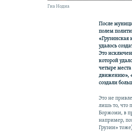
Гиа Нодиа
После муници
полем полити
«Грузинская 
удалось созда
Это исключен
которой удало
четыре места
движению», «
создали боль
Это не привл
лишь то, что 
Боржоми, в п
например, по
Грузии» тоже)