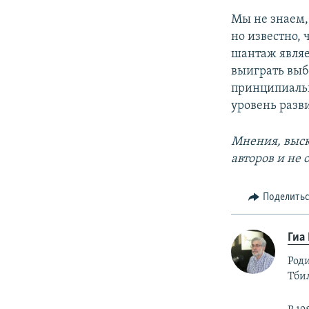
Мы не знаем,
но известно,
шантаж являе
выиграть выб
принципиальн
уровень разв
Мнения, выск
авторов и не
Поделить
Гиа
Роди
Тби