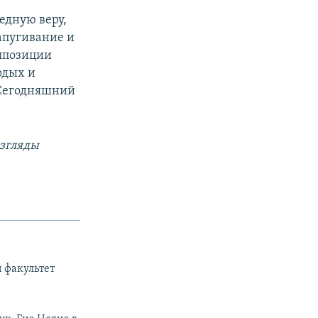
едную веру,
апугивание и
ппозиции
рдых и
 Сегодняшний
взгляды
й факультет