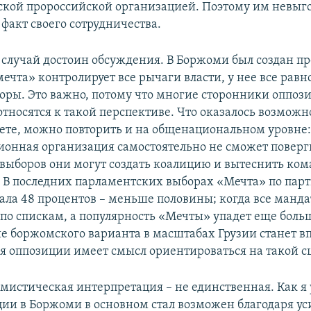
кой пророссийской организацией. Поэтому им невыг
факт своего сотрудничества.
 случай достоин обсуждения. В Боржоми был создан пр
ечта» контролирует все рычаги власти, у нее все рав
оры. Это важно, потому что многие сторонники оппоз
относятся к такой перспективе. Что оказалось возможн
те, можно повторить и на общенациональном уровне:
ионная организация самостоятельно не сможет повер
е выборов они могут создать коалицию и вытеснить ко
В последних парламентских выборах «Мечта» по па
ала 48 процентов – меньше половины; когда все манда
 по спискам, а популярность «Мечты» упадет еще боль
е боржомского варианта в масштабах Грузии станет в
я оппозиции имеет смысл ориентироваться на такой с
имистическая интерпретация – не единственная. Как я 
ции в Боржоми в основном стал возможен благодаря у