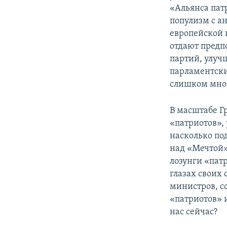
«Альянса пат
популизм с а
европейской 
отдают предп
партий, улуч
парламентски
слишком мног
В масштабе Г
«патриотов», 
насколько по
над «Мечтой»
лозунги «пат
глазах своих
министров, с
«патриотов» и
нас сейчас?