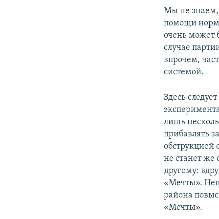
Мы не знаем,
помощи норма
очень может 
случае парти
впрочем, час
системой.
Здесь следуе
эксперимента
лишь нескольк
прибавлять з
обструкцией 
не станет же 
другому: вдр
«Мечты». Неп
района повыс
«Мечты».