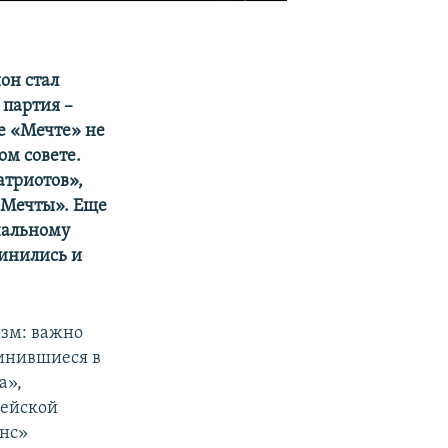
он стал
 партия –
е «Мечте» не
ом совете.
атриотов»,
 «Мечты». Еще
нальному
динились и
изм: важно
динившиеся в
а»,
пейской
янс»