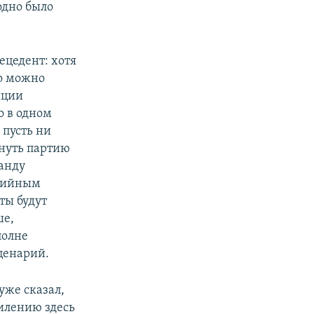
одно было
ецедент: хотя
но можно
иции
о в одном
 пусть ни
гнуть партию
манду
ртийным
ты будут
ше,
полне
ценарий.
уже сказал,
силению здесь