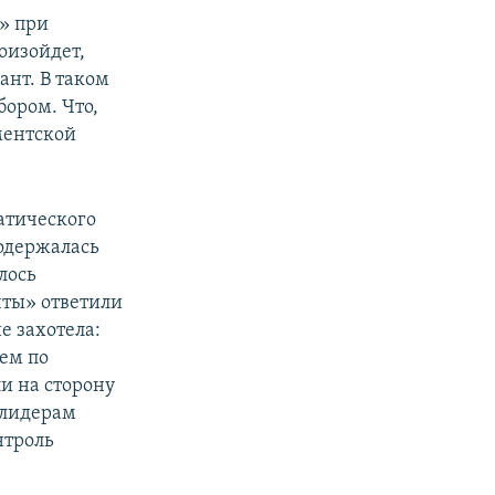
» при
оизойдет,
ант. В таком
бором. Что,
ментской
атического
родержалась
лось
чты» ответили
е захотела:
сем по
и на сторону
 лидерам
нтроль