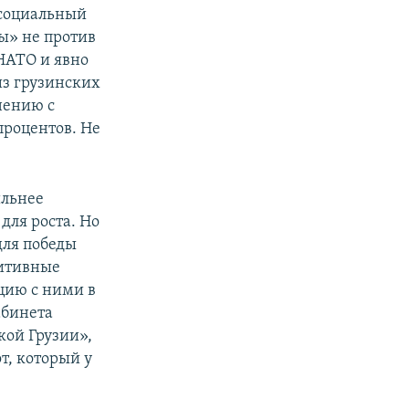
 социальный
ы» не против
НАТО и явно
из грузинских
нению с
процентов. Не
ильнее
для роста. Но
для победы
митивные
цию с ними в
абинета
кой Грузии»,
т, который у