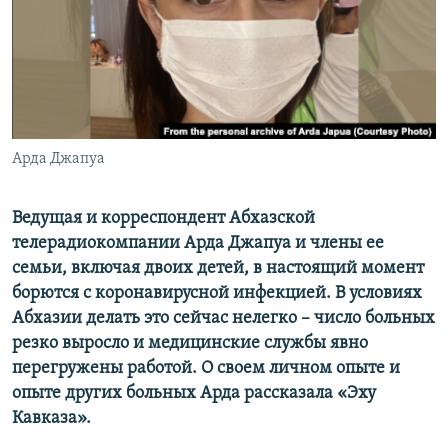
СПОРТ
БЛОГИ
АРХИВ РАДИОПРОГРАММЫ
МИР
ГОЛОСА
ЧИТАЕМ ПРЕССУ
Все сайты РСЕ/РС
Арда Джапуа
Ведущая и корреспондент Абхазской
телерадиокомпании Арда Джапуа и члены ее
семьи, включая двоих детей, в настоящий момент
борются с коронавирусной инфекцией. В условиях
Абхазии делать это сейчас нелегко – число больных
резко выросло и медицинские службы явно
перегружены работой. О своем личном опыте и
опыте других больных Арда рассказала «Эху
Кавказа».