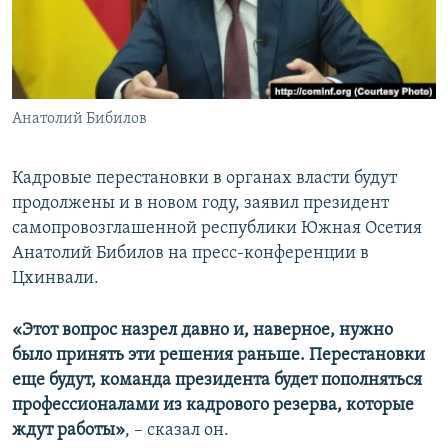
СПОРТ
БЛОГИ
АРХИВ РАДИОПРОГРАММЫ
МИР
ГОЛОСА
ЧИТАЕМ ПРЕССУ
Все сайты РСЕ/РС
Анатолий Бибилов
Кадровые перестановки в органах власти будут
продолжены и в новом году, заявил президент
самопровозглашенной республики Южная Осетия
Анатолий Бибилов на пресс-конференции в
Цхинвали.
«Этот вопрос назрел давно и, наверное, нужно
было принять эти решения раньше. Перестановки
еще будут, команда президента будет пополняться
профессионалами из кадрового резерва, которые
ждут работы»
, – сказал он.