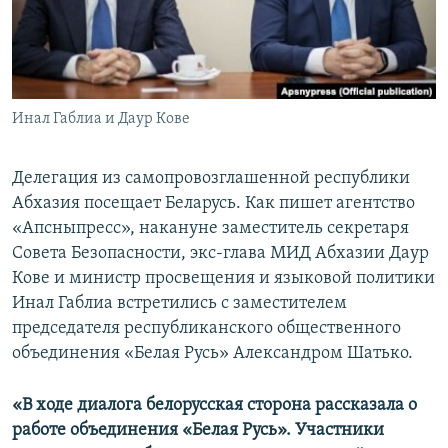
СПОРТ
БЛОГИ
АРХИВ РАДИОПРОГРАММЫ
МИР
ГОЛОСА
ЧИТАЕМ ПРЕССУ
Все сайты РСЕ/РС
Инал Габлиа и Даур Кове
Делегация из самопровозглашенной республики
Абхазия посещает Беларусь. Как пишет агентство
«Апсныпресс», накануне заместитель секретаря
Совета Безопасности, экс-глава МИД Абхазии Даур
Кове и министр просвещения и языковой политики
Инал Габлиа встретились с заместителем
председателя республиканского общественного
объединения «Белая Русь» Александром Шатько.
«В ходе диалога белорусская сторона рассказала о
работе объединения «Белая Русь». Участники