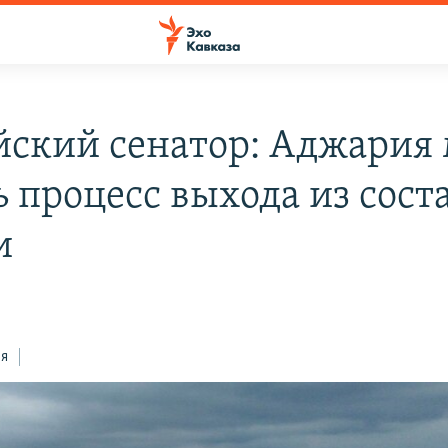
йский сенатор: Аджария
ь процесс выхода из сост
и
ся