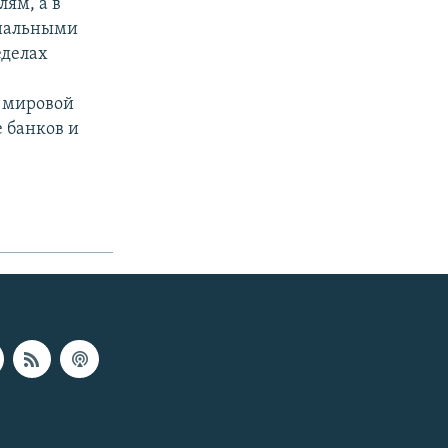
лям, а в
ональными
еделах
ю мировой
 банков и