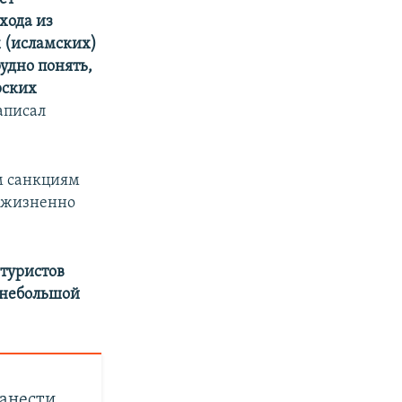
хода из
х (исламских)
удно понять,
рских
написал
м санкциям
Ф жизненно
 туристов
й небольшой
нанести