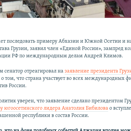
т последовать примеру Абхазии и Южной Осетии и на
тава Грузии, заявил член «Единой России», зампред к
ации РФ по международным делам Андрей Климов.
м сенатор отреагировал на
заявление президента Груз
и
о том, что страна участвует во всех международных 
тив России.
олитик уверен, что заявление сделано президентом Гру
у югоосетинского лидера Анатолия Бибилова
о вступл
ашенной республики в состав России.
, что на фоне подобных событий Аджария вполне мож