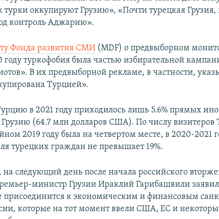
к турки оккупируют Грузию», «Почти турецкая Грузия,
под контроль Аджарию».
ету Фонда развития СМИ
(MDF) о предвыборном монит
20 году туркофобия была частью избирательной кампан
отов». В их предвыборной рекламе, в частности, указы
купирована Турцией».
Турцию в 2021 году приходилось лишь 5.6% прямых ин
 Грузию (64.7 млн долларов США). По числу визитеров 
ном 2019 году была на четвертом месте, в 2020-2021 
оля турецких граждан не превышает 19%.
, на следующий день после начала российского вторже
премьер-министр Грузии Ираклий Гарибашвили заявил,
е присоединится к экономическим и финансовым сан
сии, которые на тот момент ввели США, ЕС и некоторы