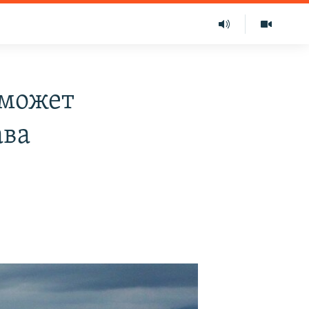
 может
ава