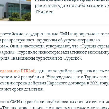
ракетный удар по лаборатории Л
Тбилиси
 российские государственные СМИ и прокремлевские
то распространяют нарративы об угрозе «турецкого
ма». Они, в частности, утверждают, что «Турция стре
жарию», «турецкие инвесторы захватывают экономику 
орода «наводнены туристами из Турции».
ледованию DFRLab
, одна из теорий заговора касалась с
тономной республики. Утверждалось, что Турция захв
ечении срока действия Карсского договора в 2021 году
ра нет срока действия.
ских СМИ не раз были опубликованы статьи с сенсац
 «Турецкая экспансия: кто и почему на самом деле пок