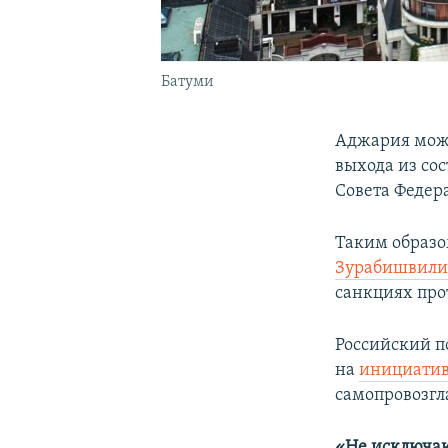
Батуми
Аджария може
выхода из сос
Совета Федер
Таким образо
Зурабишвил
санкциях про
Российский п
на
инициатив
самопровозгл
«Не исключаю