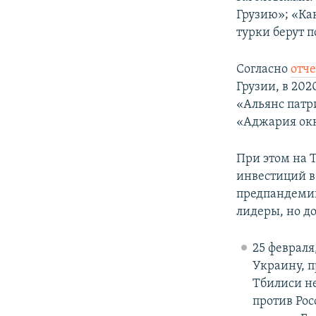
Грузию»; «Ка
турки берут 
Согласно
отч
Грузии, в 20
«Альянс патри
«Аджария ок
При этом на 
инвестиций в
предпандемий
лидеры, но д
25 февраля
Украину, 
Тбилиси н
против Рос