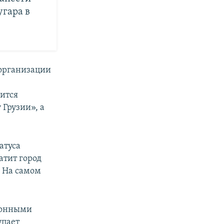
угара в
 организации
мится
Грузии», а
татуса
атит город
. На самом
ионными
упает