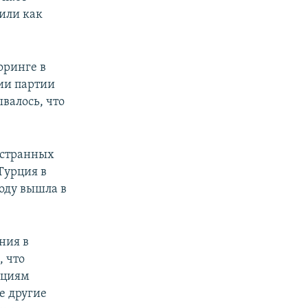
 или как
оринге в
ии партии
валось, что
остранных
Турция в
году вышла в
ния в
 что
кциям
е другие