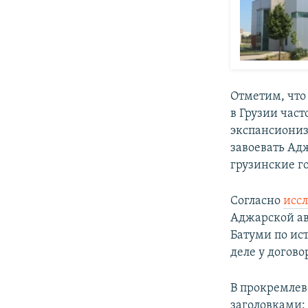
Отметим, что
в Грузии час
экспансиониз
завоевать Ад
грузинские г
Согласно
исс
Аджарской ав
Батуми по ист
деле у догово
В прокремлев
заголовками: