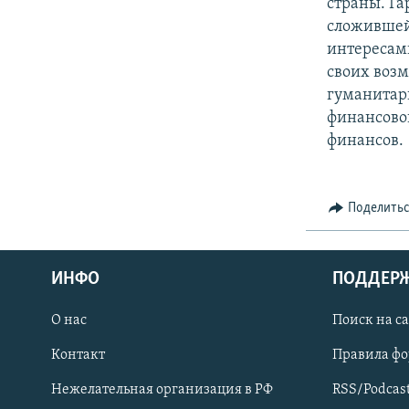
страны. Га
сложившей
интересами
своих возм
гуманитар
финансовой
финансов.
Поделить
ИНФО
ПОДДЕР
О нас
Поиск на с
ПРИСОЕДИНЯЙТЕСЬ!
Контакт
Правила ф
Нежелательная организация в РФ
RSS/Podcas