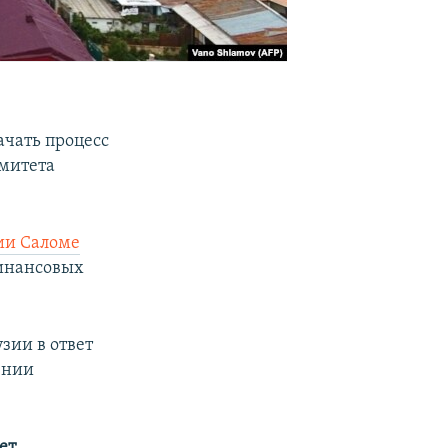
чать процесс
омитета
ии Саломе
финансовых
зии в ответ
ении
ет