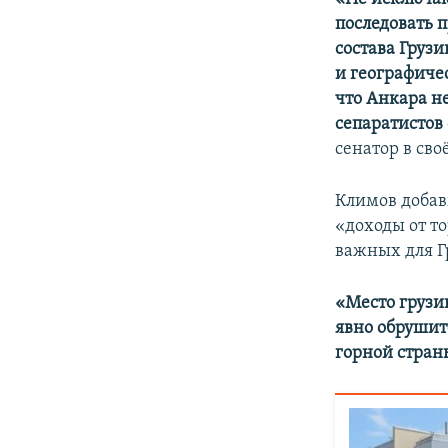
последовать 
состава Груз
и географиче
что Анкара н
сепаратистов
сенатор в сво
Климов добав
«доходы от т
важных для Г
«Место грузи
явно обрушит
горной стран