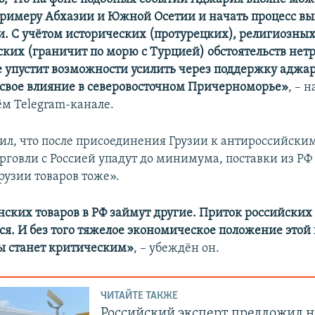
примеру Абхазии и Южной Осетии и начать процесс вы
ии. С учётом исторических (протурецких), религиозны
ских (граничит по морю с Турцией) обстоятельств нетр
е упустит возможности усилить через поддержку аджа
 свое влияние в северовосточном Причерноморье»
, – 
ём Telegram-канале.
ил, что после присоединения Грузии к антироссийски
орговли с Россией упадут до минимума, поставки из Р
рузии товаров тоже».
нских товаров в РФ займут другие. Приток российских
ся. И без того тяжелое экономическое положение это
ы станет критическим»
, – убеждён он.
ЧИТАЙТЕ ТАКЖЕ
Российский эксперт предложил 