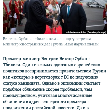
СПОРТ
БЛОГИ
АРХИВ РАДИОПРОГРАММЫ
МИР
ГОЛОСА
ЧИТАЕМ ПРЕССУ
Все сайты РСЕ/РС
Виктора Орбана в тбилисском аэропорту встречал
министр иностранных дел Грузии Илья Дарчиашвили
Премьер-министр Венгрии Виктор Орбан в
Тбилиси. Один из самых одиозных европейских
политиков воспринимается правительством Грузии
как «козырь» в переговорах с ЕС по получению
статуса кандидата. Однако в оппозиции считают
подобное сближение скорее проблемой, чем
преимуществом, учитывая многочисленные
обвинения в адрес венгерского премьера в
продвижении российской повестки. Да и в