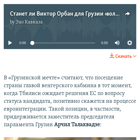
Станет ли Виктор Орбан для Грузии «золотым ключиком» в Евросоюз?
by
Эхо Кавказа
No media source currently available
0:00
6:50
Скачать
В «Грузинской мечте» считают, что посещение
страны главой венгерского кабмина в тот момент,
когда Тбилиси ожидает решения ЕС по вопросу
статуса кандидата, позитивно скажется на процессе
евроинтеграции. Такой позиции, в частности,
придерживается заместитель председателя
парламента Грузии
Арчил Талаквадзе
: