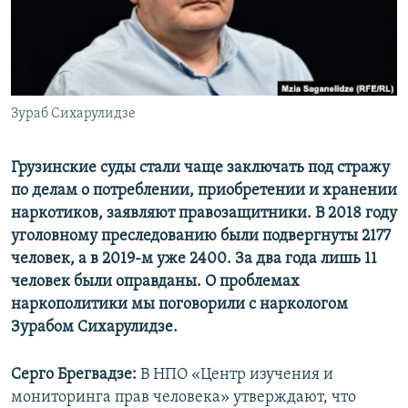
СПОРТ
БЛОГИ
АРХИВ РАДИОПРОГРАММЫ
МИР
ГОЛОСА
ЧИТАЕМ ПРЕССУ
Все сайты РСЕ/РС
Зураб Сихарулидзе
Грузинские суды стали чаще заключать под стражу
по делам о потреблении, приобретении и хранении
наркотиков, заявляют правозащитники. В 2018 году
уголовному преследованию были подвергнуты 2177
человек, а в 2019-м уже 2400. За два года лишь 11
человек были оправданы. О проблемах
наркополитики мы поговорили с наркологом
Зурабом Сихарулидзе.
Серго Брегвадзе:
В НПО «Центр изучения и
мониторинга прав человека» утверждают, что