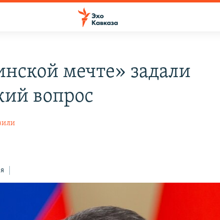
инской мечте» задали
кий вопрос
вили
ся