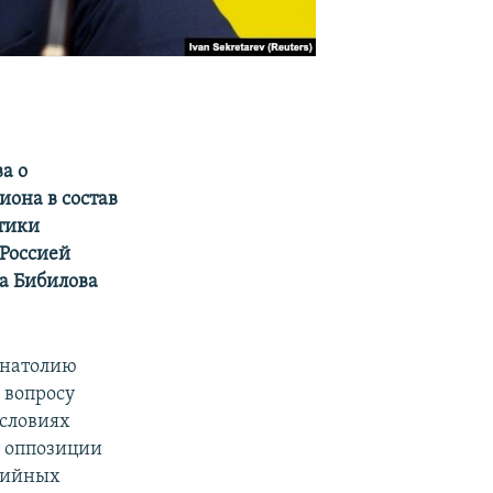
а о
она в состав
итики
 Россией
а Бибилова
натолию
 вопросу
условиях
в оппозиции
ртийных