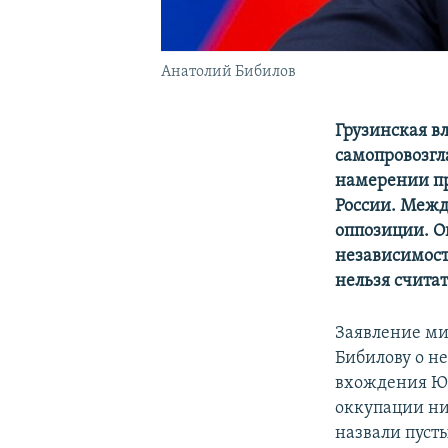
Анатолий Бибилов
Грузинская в
самопровозгл
намерении пр
России. Межд
оппозиции. О
независимост
нельзя счита
Заявление ми
Бибилову о н
вхождения Южн
оккупации ни
назвали пуст