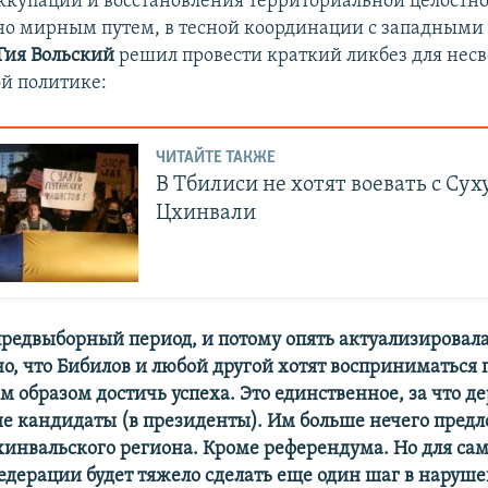
ккупации и восстановления территориальной целостн
о мирным путем, в тесной координации с западными
Гия Вольский
решил провести краткий ликбез для нес
й политике:
ЧИТАЙТЕ ТАКЖЕ
В Тбилиси не хотят воевать с Сух
Цхинвали
предвыборный период, и потому опять актуализировалас
о, что Бибилов и любой другой хотят восприниматься 
м образом достичь успеха. Это единственное, за что д
е кандидаты (в президенты). Им больше нечего пред
инвальского региона. Кроме референдума. Но для са
едерации будет тяжело сделать еще один шаг в наруш