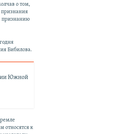
олчав о том,
т признания
к признанию
егодня
ия Бибилова.
нии Южной
Кремле
м относятся к