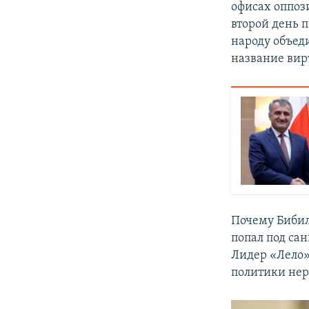
офисах оппоз
второй день 
народу объед
название вир
Почему Бибил
попал под са
Лидер «Лело
политики нер