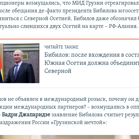
иционеры возмущались, что МИД Грузии отреагировал
после обещания де-факто президента Бибилова югоосе
иниться с Северной Осетией. Бибилов даже обозначил
туально слившихся двух Осетий на карте – РФ-Алания.
ЧИТАЙТЕ ТАКЖЕ
Бибилов: после вхождения в сост
Южная Осетия должна объединит
Северной
ов не объявлен в международный розыск, почему он д
нкции международных партнеров? – возмущались в оп
»
Бадри Джапаридзе
заявление Бибилова считает резул
аздражения России «Грузинской мечтой»: