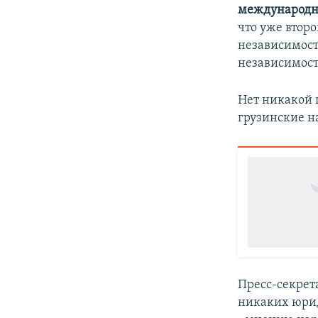
международно
что уже втор
независимост
независимост
Нет никакой г
грузинские н
Пресс-секрет
никаких юрид