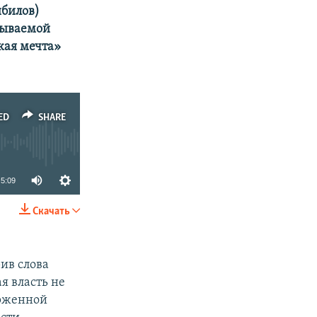
ибилов)
зываемой
кая мечта»
ED
SHARE
5:09
Скачать
SHARE
ив слова
я власть не
ерженной