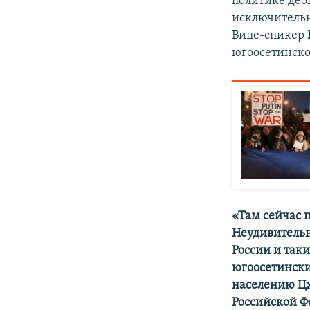
политике део
исключительн
Вице-спикер
югоосетинско
«Там сейчас 
Неудивительн
России и таки
югоосетински
населению Цх
Российской Ф