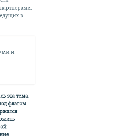
ости
 партнерами.
ведущих в
уми и
ь эта тема.
под флагом
ержатся
ложить
мой
ение