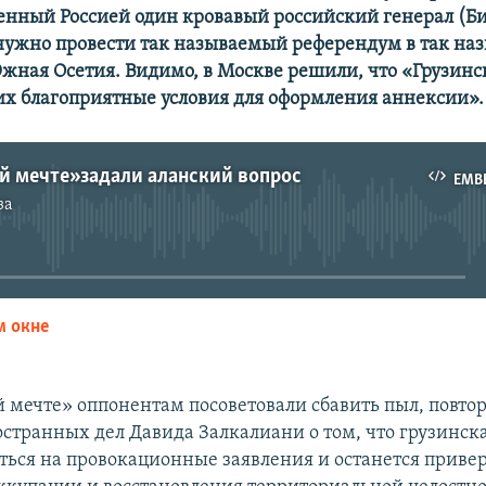
енный Россией один кровавый российский генерал (Б
 нужно провести так называемый референдум в так на
жная Осетия. Видимо, в Москве решили, что «Грузинс
них благоприятные условия для оформления аннексии».
й мечте» задали аланский вопрос
EMB
за
No media source currently available
м окне
EMBED
й мечте» оппонентам посоветовали сбавить пыл, повтор
странных дел Давида Залкалиани о том, что грузинска
аться на провокационные заявления и останется прив