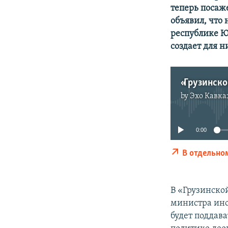
теперь посаж
объявил, что
республике Ю
создает для 
«Грузинско
by
Эхо Кавка
0:00
В отдельно
В «Грузинско
министра ино
будет поддав