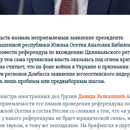
ласть назвала неприемлемым заявление президента
ашенной республики Южная Осетия Анатолия Бибилов
овести референдум по вхождению Цхинвальского реги
у тем сама грузинская власть оказалась под огнем кр
на считает, что на фоне войны в Украине и признании
и регионов Донбасса заявление югоосетинского лидер
ть лишь пробным или предвыборным шагом.
нистра иностранных дел Грузии
Давида Залкалиани
А
еприемлемости его планов проведения референдума по
ой Осетии в состав России со словами о том, что «в 
 у какого референдума не будет юридической силы», 
ым звуком, к тому же запоздалым. На брифингах в па