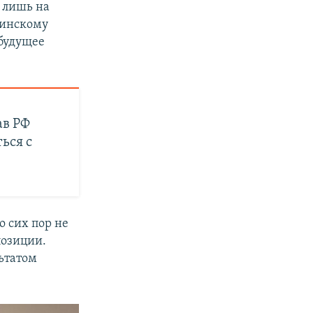
 лишь на
тинскому
 будущее
ав РФ
ься с
о сих пор не
позиции.
ьтатом