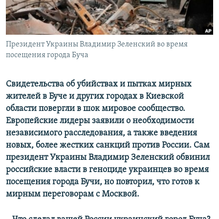
СПОРТ
БЛОГИ
АРХИВ РАДИОПРОГРАММЫ
МИР
ГОЛОСА
ЧИТАЕМ ПРЕССУ
Президент Украины Владимир Зеленский во время
Все сайты РСЕ/РС
посещения города Буча
Свидетельства об убийствах и пытках мирных
жителей в Буче и других городах в Киевской
области повергли в шок мировое сообщество.
Европейские лидеры заявили о необходимости
независимого расследования, а также введения
новых, более жестких санкций против России. Сам
президент Украины Владимир Зеленский обвинил
российские власти в геноциде украинцев во время
посещения города Бучи, но повторил, что готов к
мирным переговорам с Москвой.