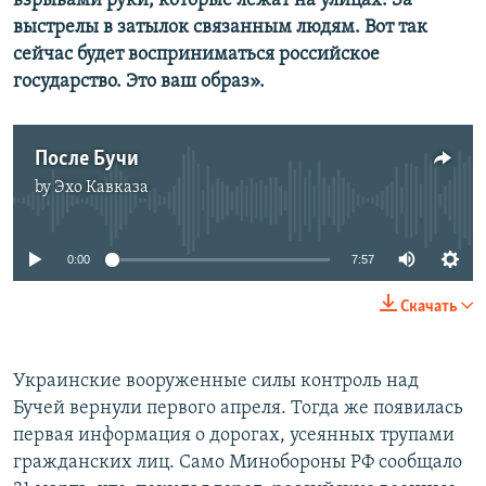
взрывами руки, которые лежат на улицах. За
выстрелы в затылок связанным людям. Вот так
сейчас будет восприниматься российское
государство. Это ваш образ».
После Бучи
by
Эхо Кавказа
No media source currently available
0:00
7:57
Скачать
Украинские вооруженные силы контроль над
Бучей вернули первого апреля. Тогда же появилась
первая информация о дорогах, усеянных трупами
гражданских лиц. Само Минобороны РФ сообщало