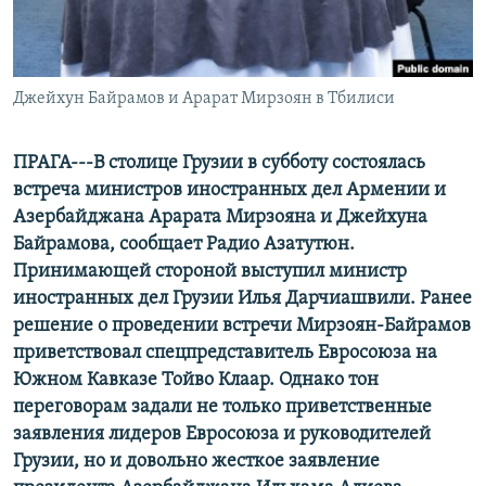
СПОРТ
БЛОГИ
АРХИВ РАДИОПРОГРАММЫ
МИР
ГОЛОСА
ЧИТАЕМ ПРЕССУ
Джейхун Байрамов и Арарат Мирзоян в Тбилиси
Все сайты РСЕ/РС
ПРАГА---В столице Грузии в субботу состоялась
встреча министров иностранных дел Армении и
Азербайджана Арарата Мирзояна и Джейхуна
Байрамова, сообщает Радио Азатутюн.
Принимающей стороной выступил министр
иностранных дел Грузии Илья Дарчиашвили. Ранее
решение о проведении встречи Мирзоян-Байрамов
приветствовал спецпредставитель Евросоюза на
Южном Кавказе Тойво Клаар.
Однако тон
переговорам задали не только приветственные
заявления лидеров Евросоюза и руководителей
Грузии, но и довольно жесткое заявление