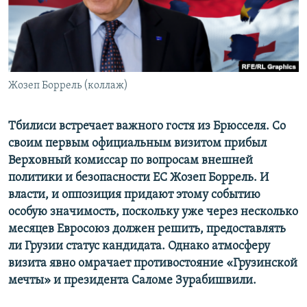
СПОРТ
БЛОГИ
АРХИВ РАДИОПРОГРАММЫ
МИР
ГОЛОСА
ЧИТАЕМ ПРЕССУ
Все сайты РСЕ/РС
Жозеп Боррель (коллаж)
Тбилиси встречает важного гостя из Брюсселя. Со
своим первым официальным визитом прибыл
Верховный комиссар по вопросам внешней
политики и безопасности ЕС Жозеп Боррель. И
власти, и оппозиция придают этому событию
особую значимость, поскольку уже через несколько
месяцев Евросоюз должен решить, предоставлять
ли Грузии статус кандидата. Однако атмосферу
визита явно омрачает противостояние «Грузинской
мечты» и президента Саломе Зурабишвили.