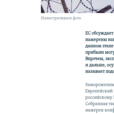
Иллюстративное фото
ЕС обсуждает
намерены най
данном этапе
прибыли могу
Впрочем, экс
и дальше, ос
называет под
Замороженные
Европейский 
российскому 
Собранная та
намерен конф