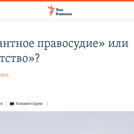
антное правосудие» или
тство»?
нянц
ся
Комментарии