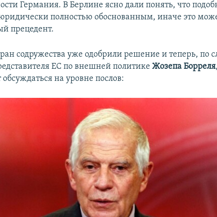
ности Германия. В Берлине ясно дали понять, что подо
юридически полностью обоснованным, иначе это може
й прецедент.
ран содружества уже одобрили решение и теперь, по 
редставителя ЕС по внешней политике
Жозепа Борреля
 обсуждаться на уровне послов: