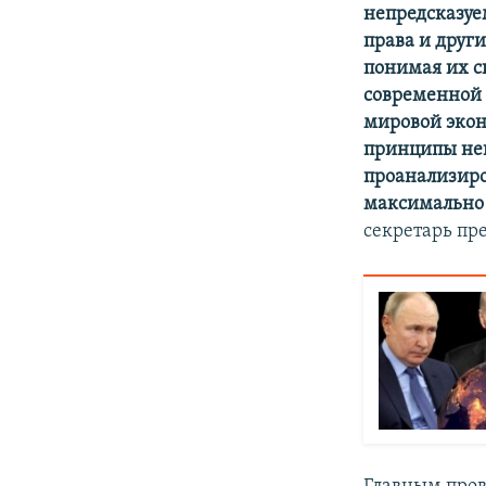
непредсказуе
права и друг
понимая их с
современной 
мировой экон
принципы неп
проанализиро
максимально 
секретарь пр