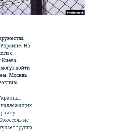
дружества
 Украине. На
оги с
 Киева.
 могут пойти
ины. Москва
еакцию.
Украины.
принадлежащих
краину.
Брюссель не
тупает группа