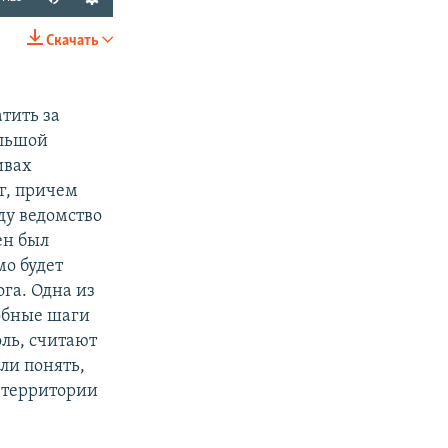
Скачать
SHARE
тить за
ольшой
ивах
г, причем
ду ведомство
ен был
мо будет
га. Одна из
добные шаги
оль, считают
ли понять,
 территории