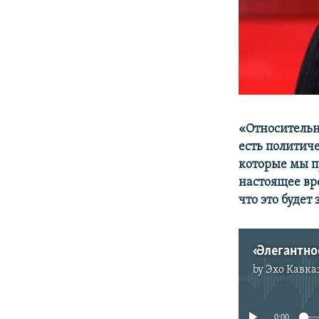
«Относительн
есть политич
которые мы п
настоящее вр
что это будет
«Элегантно
by
Эхо Кавка
0:00