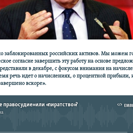
о заблокированных российских активов. Мы можем го
еское согласие завершить эту работу на основе предло
редставили в декабре, с фокусом внимания на начисле
емя речь идет о начислениях, о процентной прибыли, 
 завершено вскоре».
е правосудие» или «пиратство»?
EMB
за
No media source currently available