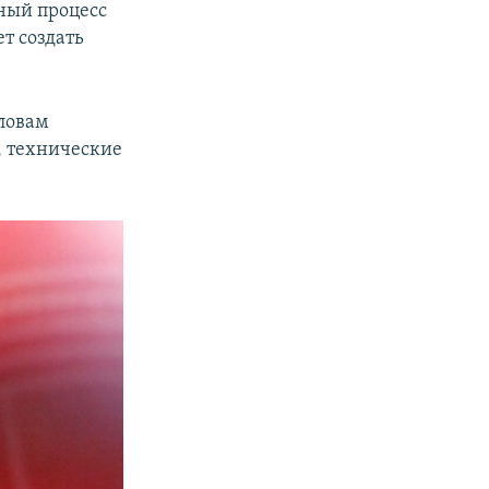
бный процесс
т создать
словам
, технические