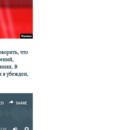
ворить, что
жений,
ниях. В
и я убежден,
ED
SHARE
7:25