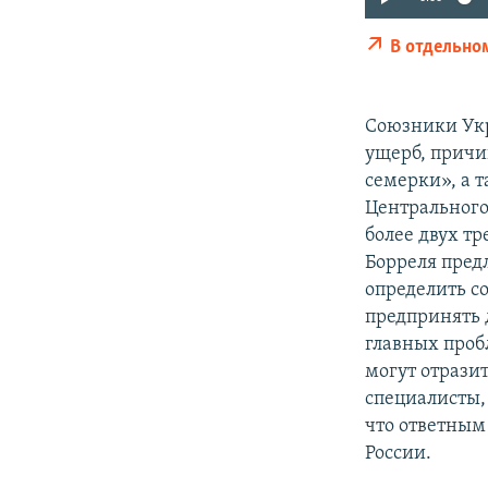
В отдельно
Союзники Укр
ущерб, причи
семерки», а 
Центрального
более двух т
Борреля пред
определить с
предпринять 
главных проб
могут отразит
специалисты,
что ответным
России.