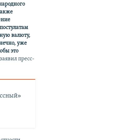
народного
также
ение
постулатам
ную валюту,
нечно, уже
обы это
заявил пресс-
иссный»