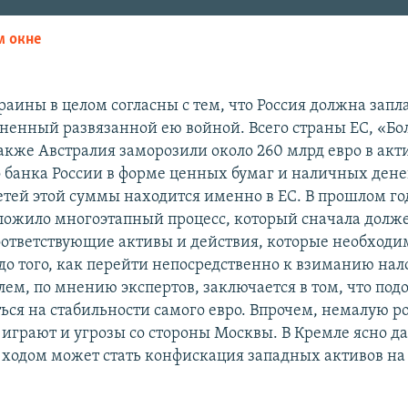
м окне
EMBED
аины в целом согласны с тем, что Россия должна запла
ненный развязанной ею войной. Всего страны ЕС, «Б
также Австралия заморозили около 260 млрд евро в акт
 банка России в форме ценных бумаг и наличных дене
ретей этой суммы находится именно в ЕС. В прошлом го
ложило многоэтапный процесс, который сначала долж
оответствующие активы и действия, которые необходи
до того, как перейти непосредственно к взиманию нало
лем, по мнению экспертов, заключается в том, что по
ься на стабильности самого евро. Впрочем, немалую р
 играют и угрозы со стороны Москвы. В Кремле ясно да
 ходом может стать конфискация западных активов на