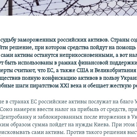
 судьбу замороженных российских активов. Страны со
ти решение, при котором средства пойдут на помощь
 сами активы останутся неприкосновенными, а вот нал
т быть использованы в рамках финансовой поддержки
перты считают, что ЕС, а также США и Великобритания
уществив полную конфискацию активов в пользу Укра
обные шаги пиратством XXI века и обещает жесткую р
 в странах ЕС российские активы послужат на благо 
Союз намерен ввести налог на прибыль от средств, 
Центробанку и заблокированных после вторжения в У
ким образом сумма пойдет на нужды Киева. При этом 
исковывать сами активы. Против такого решения выс