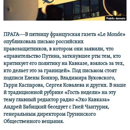
СПОРТ
БЛОГИ
АРХИВ РАДИОПРОГРАММЫ
МИР
ГОЛОСА
ЧИТАЕМ ПРЕССУ
Все сайты РСЕ/РС
ПРАГА---В пятницу французская газета «Le Monde»
опубликовала письмо российских
правозащитников, в котором они заявили, что
«правительство Путина, заткнувшее рты тем, кто
критикует его политику на Кавказе, взялось за тех,
кто делает это за границей». Под письмом стоят
подписи Елены Боннэр, Владимира Буковского,
Гарри Каспарова, Сергея Ковалева и других. В наше
й традиционной рубрике «Гость недели» на эту
тему главный редактор радио «Эхо Кавказа»
Андрей Бабицкий беседует с Гией Чантурия,
генеральным директором Грузинского
Общественного вещания.