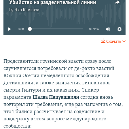
Убийство на разделительной линии
by
Эхо Кавказа
No media source currently available
0:00
0:09:37
Скачать
Представители грузинской власти сразу после
случившегося потребовали от де-факто властей
Южной Осетии немедленного освобождения
Дотиашвили, а также выявления виновников
смерти Гинтури и их наказания. Спикер
парламента
Шалва Папуашвили
сегодня вновь
повторил эти требования, еще раз напомнив о том,
что Тбилиси рассчитывает на содействие и
поддержку в этом вопросе международного
сообщества: