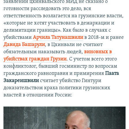
заявлении цхинвальского МИД не сказано о
готовности расследовать это дело, вся
ответственность возлагается на грузинские власти,
«которые не хотят участвовать в демаркации и
делимитации границы». Как было в случаях с
убийствами
Арчила Татунашвили
в 2018-м и ранее
Давида Башарули
, в Цхинвали не считают
обязательным наказывать людей,
виновных в
убийствах граждан Грузии
. С учетом всего этого
конфликтолог, бывший госминистр по вопросам
гражданского равноправия и примирения
Паата
Закареишвили
считает убийство Гинтури
доказательством краха политики грузинских
властей в отношении России: