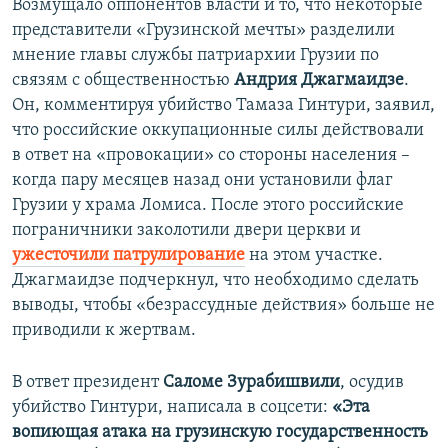
Возмущало оппонентов власти и то, что некоторые
представители «Грузинской мечты» разделили
мнение главы службы патриархии Грузии по
связям с общественностью
Андрия Джагмаидзе
.
Он, комментируя убийство Тамаза Гинтури, заявил,
что российские оккупационные силы действовали
в ответ на «провокации» со стороны населения –
когда пару месяцев назад они установили флаг
Грузии у храма Ломиса. После этого российские
пограничники заколотили двери церкви и
ужесточили патрулирование
на этом участке.
Джагмаидзе подчеркнул, что необходимо сделать
выводы, чтобы «безрассудные действия» больше не
приводили к жертвам.
В ответ президент
Саломе Зурабишвили
, осудив
убийство Гинтури, написала в соцсети:
«Эта
вопиющая атака на грузинскую государственность