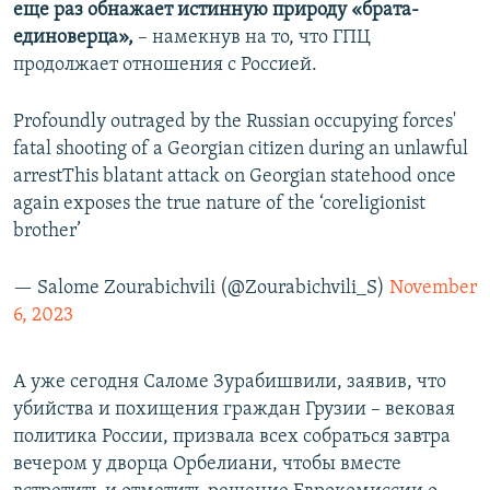
еще раз обнажает истинную природу «брата-
единоверца»,
– намекнув на то, что ГПЦ
продолжает отношения с Россией.
Profoundly outraged by the Russian occupying forces'
fatal shooting of a Georgian citizen during an unlawful
arrestThis blatant attack on Georgian statehood once
again exposes the true nature of the ‘coreligionist
brother’
— Salome Zourabichvili (@Zourabichvili_S)
November
6, 2023
А уже сегодня Саломе Зурабишвили, заявив, что
убийства и похищения граждан Грузии – вековая
политика России, призвала всех собраться завтра
вечером у дворца Орбелиани, чтобы вместе