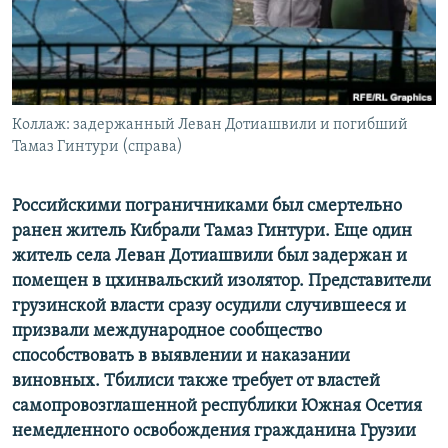
СПОРТ
БЛОГИ
АРХИВ РАДИОПРОГРАММЫ
МИР
ГОЛОСА
ЧИТАЕМ ПРЕССУ
Все сайты РСЕ/РС
Коллаж: задержанный Леван Дотиашвили и погибший
Тамаз Гинтури (справа)
Российскими пограничниками был смертельно
ранен житель Кибрали Тамаз Гинтури. Еще один
житель села Леван Дотиашвили был задержан и
помещен в цхинвальский изолятор. Представители
грузинской власти сразу осудили случившееся и
призвали международное сообщество
способствовать в выявлении и наказании
виновных. Тбилиси также требует от властей
самопровозглашенной республики Южная Осетия
немедленного освобождения гражданина Грузии