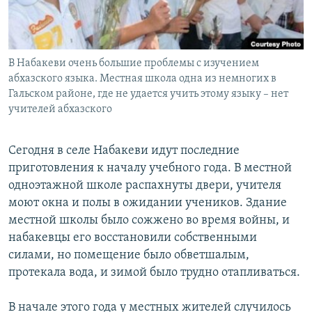
СПОРТ
БЛОГИ
АРХИВ РАДИОПРОГРАММЫ
МИР
ГОЛОСА
ЧИТАЕМ ПРЕССУ
В Набакеви очень большие проблемы с изучением
Все сайты РСЕ/РС
абхазского языка. Местная школа одна из немногих в
Гальском районе, где не удается учить этому языку – нет
учителей абхазского
Сегодня в селе Набакеви идут последние
приготовления к началу учебного года. В местной
одноэтажной школе распахнуты двери, учителя
моют окна и полы в ожидании учеников. Здание
местной школы было сожжено во время войны, и
набакевцы его восстановили собственными
силами, но помещение было обветшалым,
протекала вода, и зимой было трудно отапливаться.
В начале этого года у местных жителей случилось