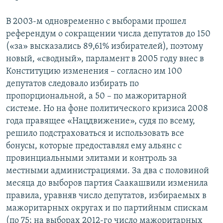
В 2003-м одновременно с выборами прошел
референдум о сокращении числа депутатов до 150
(«за» высказались 89,61% избирателей), поэтому
новый, «сводный», парламент в 2005 году внес в
Конституцию изменения – согласно им 100
депутатов следовало избирать по
пропорциональной, а 50 – по мажоритарной
системе. Но на фоне политического кризиса 2008
года правящее «Нацдвижение», судя по всему,
решило подстраховаться и использовать все
бонусы, которые предоставлял ему альянс с
провинциальными элитами и контроль за
местными администрациями. За два с половиной
месяца до выборов партия Саакашвили изменила
правила, уравняв число депутатов, избираемых в
мажоритарных округах и по партийным спискам
(по 75; на выборах 2012-го число мажоритарных