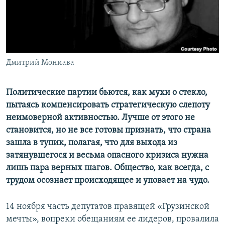
СПОРТ
БЛОГИ
АРХИВ РАДИОПРОГРАММЫ
МИР
ГОЛОСА
ЧИТАЕМ ПРЕССУ
Все сайты РСЕ/РС
Дмитрий Мониава
Политические партии бьются, как мухи о стекло,
пытаясь компенсировать стратегическую слепоту
неимоверной активностью. Лучше от этого не
становится, но не все готовы признать, что страна
зашла в тупик, полагая, что для выхода из
затянувшегося и весьма опасного кризиса нужна
лишь пара верных шагов. Общество, как всегда, с
трудом осознает происходящее и уповает на чудо.
14 ноября часть депутатов правящей «Грузинской
мечты», вопреки обещаниям ее лидеров, провалила