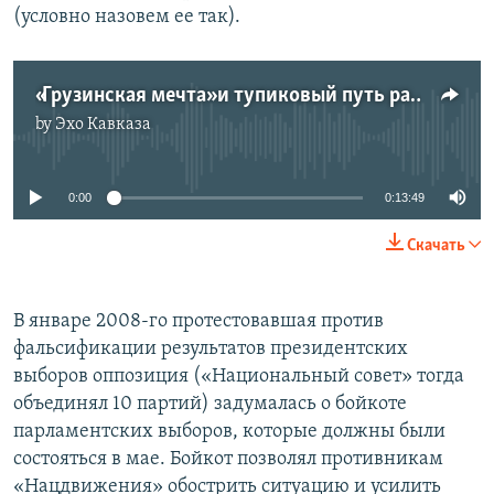
(условно назовем ее так).
«Грузинская мечта» и тупиковый путь развития
by
Эхо Кавказа
No media source currently available
0:00
0:13:49
Скачать
В январе 2008-го протестовавшая против
фальсификации результатов президентских
выборов оппозиция («Национальный совет» тогда
объединял 10 партий) задумалась о бойкоте
парламентских выборов, которые должны были
состояться в мае. Бойкот позволял противникам
«Нацдвижения» обострить ситуацию и усилить