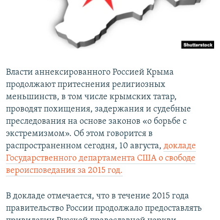
СПОРТ
БЛОГИ
АРХИВ РАДИОПРОГРАММЫ
МИР
ГОЛОСА
ЧИТАЕМ ПРЕССУ
Все сайты РСЕ/РС
Власти аннексированного Россией Крыма
продолжают притеснения религиозных
меньшинств, в том числе крымских татар,
проводят похищения, задержания и судебные
преследования на основе законов «о борьбе с
экстремизмом». Об этом говорится в
распространенном сегодня, 10 августа,
докладе
Государственного департамента США о свободе
вероисповедания за 2015 год.
В докладе отмечается, что в течение 2015 года
правительство России продолжало предоставлять